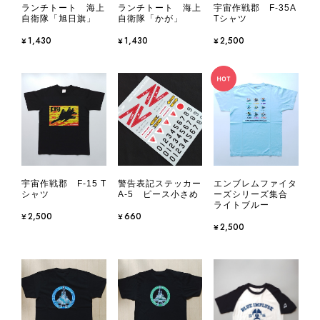
ランチトート 海上
ランチトート 海上
宇宙作戦郡 F-35A
自衛隊「旭日旗」
自衛隊「かが」
Tシャツ
¥1,430
¥1,430
¥2,500
宇宙作戦郡 F-15 T
警告表記ステッカー
エンブレムファイタ
シャツ
A-5 ピース小さめ
ーズシリーズ集合
ライトブルー
¥2,500
¥660
¥2,500