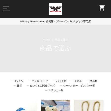
Military Goods.com | 自衛隊・ブルーインパルスグッズ専門店
Home
商品で選ぶ
商品で選ぶ
Tシャツ
キッズTシャツ
バッグ類
タオル
文具類
雑貨
ぬいぐるみ関連グッズ
キーホルダー・ピンバッチ類
ステッカー類