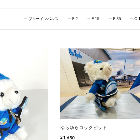
ブルーインパルス
F-2
F-15
F-35
C-
ゆらゆらコックピット
¥1,650