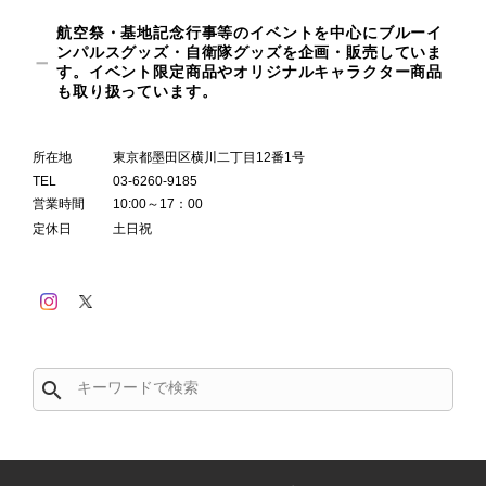
航空祭・基地記念行事等のイベントを中心にブルーイ
ンパルスグッズ・自衛隊グッズを企画・販売していま
す。イベント限定商品やオリジナルキャラクター商品
も取り扱っています。
所在地
東京都墨田区横川二丁目12番1号
TEL
03-6260-9185
営業時間
10:00～17：00
定休日
土日祝
search