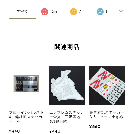
135
2
1
すべて
関連商品
ブルーインパルスT-
エンブレムステッカ
警告表記ステッカー
4 銘板風ステッカ
ー蛍光 三沢基地
A-5 ピース小さめ
ー 小
第3飛行隊
¥660
¥440
¥440