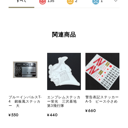
135
2
1
すべて
関連商品
ブルーインパルスT-
エンブレムステッカ
警告表記ステッカー
4 銘板風ステッカ
ー蛍光 三沢基地
A-5 ピース小さめ
ー 大
第3飛行隊
¥660
¥550
¥440