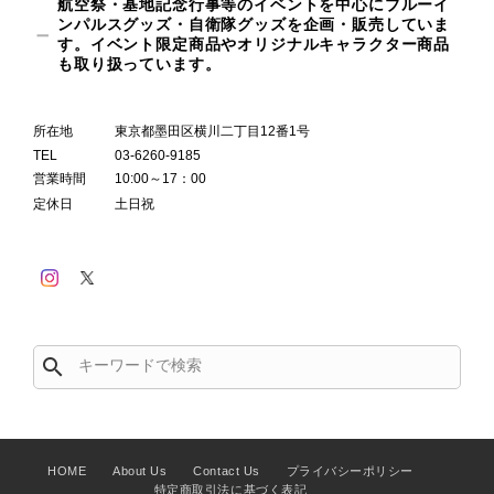
航空祭・基地記念行事等のイベントを中心にブルーイ
ンパルスグッズ・自衛隊グッズを企画・販売していま
す。イベント限定商品やオリジナルキャラクター商品
も取り扱っています。
所在地
東京都墨田区横川二丁目12番1号
TEL
03-6260-9185
営業時間
10:00～17：00
定休日
土日祝
search
HOME
About Us
Contact Us
プライバシーポリシー
特定商取引法に基づく表記