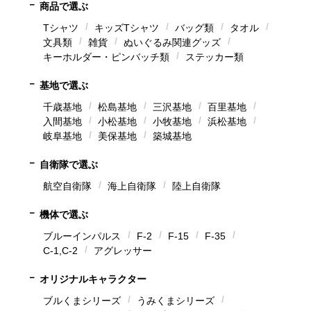
商品で選ぶ
Tシャツ
キッズTシャツ
バッグ類
タオル
文具類
雑貨
ぬいぐるみ関連グッズ
キーホルダー・ピンバッチ類
ステッカー類
基地で選ぶ
千歳基地
松島基地
三沢基地
百里基地
入間基地
小松基地
小牧基地
浜松基地
岐阜基地
美保基地
築城基地
自衛隊で選ぶ
航空自衛隊
海上自衛隊
陸上自衛隊
機体で選ぶ
ブルーインパルス
F-2
F-15
F-35
C-1,C-2
アグレッサー
オリジナルキャラクター
ブルくまシリーズ
うみくまシリーズ