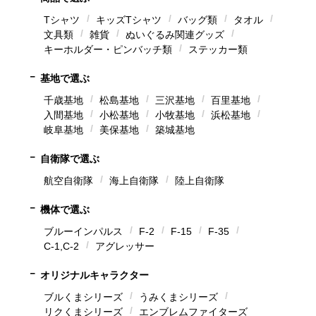
Tシャツ
キッズTシャツ
バッグ類
タオル
文具類
雑貨
ぬいぐるみ関連グッズ
キーホルダー・ピンバッチ類
ステッカー類
基地で選ぶ
千歳基地
松島基地
三沢基地
百里基地
入間基地
小松基地
小牧基地
浜松基地
岐阜基地
美保基地
築城基地
自衛隊で選ぶ
航空自衛隊
海上自衛隊
陸上自衛隊
機体で選ぶ
ブルーインパルス
F-2
F-15
F-35
C-1,C-2
アグレッサー
オリジナルキャラクター
ブルくまシリーズ
うみくまシリーズ
リクくまシリーズ
エンブレムファイターズ