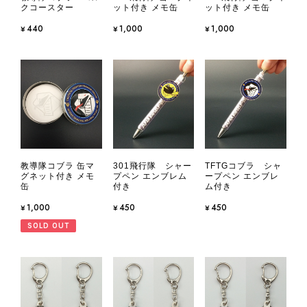
クコースター
ット付き メモ缶
ット付き メモ缶
¥440
¥1,000
¥1,000
教導隊コブラ 缶マ
301飛行隊 シャー
TFTGコブラ シャ
グネット付き メモ
プペン エンブレム
ープペン エンブレ
缶
付き
ム付き
¥1,000
¥450
¥450
SOLD OUT