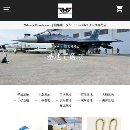
Military Goods.com | 自衛隊・ブルーインパルスグッズ専門店
Home
基地で選ぶ
基地で選ぶ
千歳基地
松島基地
三沢基地
百里基地
入間基地
小松基地
小牧基地
浜松基地
岐阜基地
美保基地
築城基地