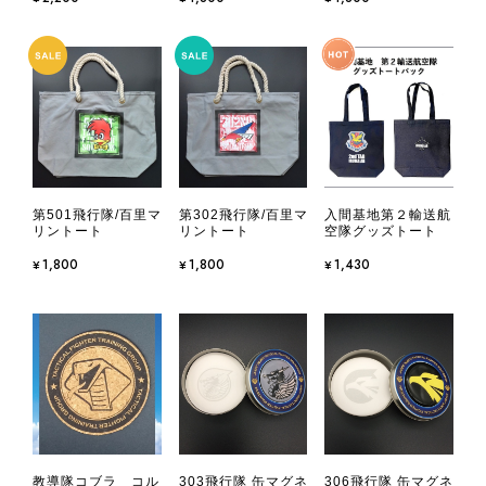
第501飛行隊/百里マ
第302飛行隊/百里マ
入間基地第２輸送航
リントート
リントート
空隊グッズトート
¥1,800
¥1,800
¥1,430
教導隊コブラ コル
303飛行隊 缶マグネ
306飛行隊 缶マグネ