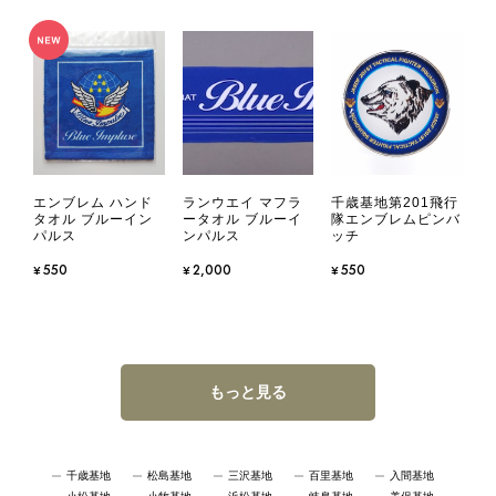
エンブレム ハンド
ランウエイ マフラ
千歳基地第201飛行
タオル ブルーイン
ータオル ブルーイ
隊エンブレムピンバ
パルス
ンパルス
ッチ
¥550
¥2,000
¥550
もっと見る
千歳基地
松島基地
三沢基地
百里基地
入間基地