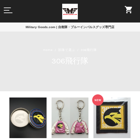
Military Goods.com | 自衛隊・ブルーインパルスグッズ専門店
Home
部隊で選ぶ
306飛行隊
306飛行隊