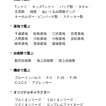
Tシャツ
キッズTシャツ
バッグ類
タオル
文具類
雑貨
ぬいぐるみ関連グッズ
キーホルダー・ピンバッチ類
ステッカー類
基地で選ぶ
千歳基地
松島基地
三沢基地
百里基地
入間基地
小松基地
小牧基地
浜松基地
岐阜基地
美保基地
築城基地
自衛隊で選ぶ
航空自衛隊
海上自衛隊
陸上自衛隊
機体で選ぶ
ブルーインパルス
F-2
F-15
F-35
C-1,C-2
アグレッサー
オリジナルキャラクター
ブルくまシリーズ
うみくまシリーズ
リクくまシリーズ
エンブレムファイターズ