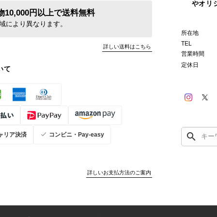
やオリ
10,000円以上で送料無料
域により異なります。
所在地
TEL
詳しい送料はこちら
営業時間
定休日
いて
search
ャリア決済
コンビニ・Pay-easy
詳しいお支払方法のご案内