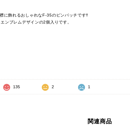
襟に飾れるおしゃれなF-35のピンバッチです‼
ンとエンブレムデザインの2個入りです。
価
135
2
1
関連商品