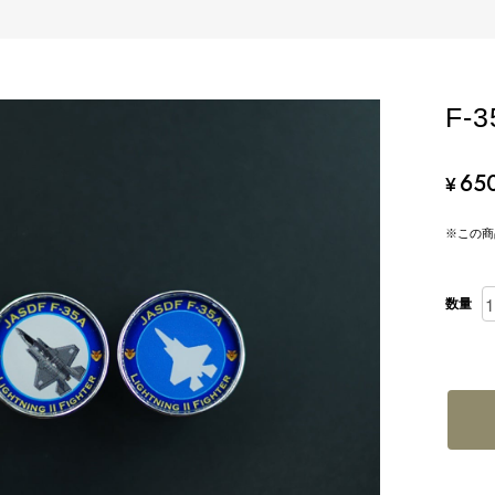
F-
65
¥
※この商
数量