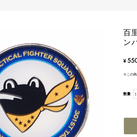
百
ン
55
¥
※この商
数量