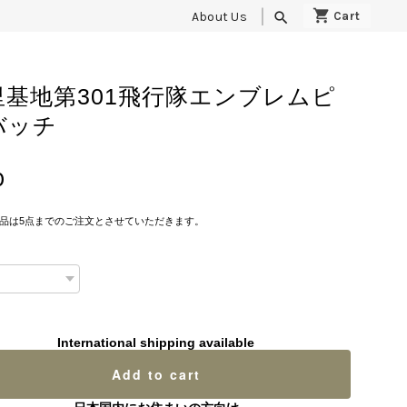
About Us
search
里基地第301飛行隊エンブレムピ
バッチ
0
品は5点までのご注文とさせていただきます。
International shipping available
Add to cart