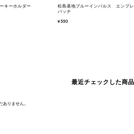
パーキーホルダー
松島基地ブルーインパルス エンブ
バッチ
¥550
最近チェックした商
だありません。