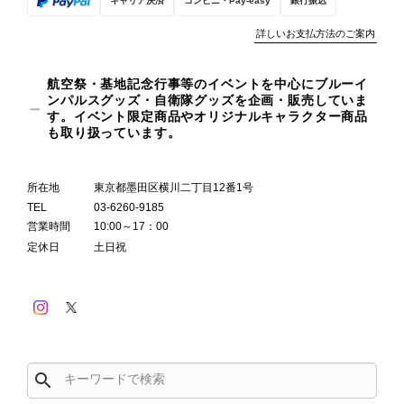
キャリア決済
コンビニ・Pay-easy
銀行振込
詳しいお支払方法のご案内
航空祭・基地記念行事等のイベントを中心にブルーイ
ンパルスグッズ・自衛隊グッズを企画・販売していま
す。イベント限定商品やオリジナルキャラクター商品
も取り扱っています。
所在地
東京都墨田区横川二丁目12番1号
TEL
03-6260-9185
営業時間
10:00～17：00
定休日
土日祝
search