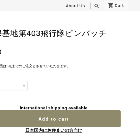
About Us
search
保基地第403飛行隊ピンバッチ
0
品は5点までのご注文とさせていただきます。
International shipping available
Add to cart
日本国内にお住まいの方向け