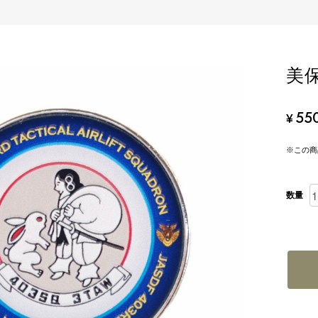
美
55
¥
※この商
数量