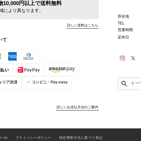
10,000円以上で送料無料
域により異なります。
所在地
TEL
詳しい送料はこちら
営業時間
定休日
いて
search
ャリア決済
コンビニ・Pay-easy
詳しいお支払方法のご案内
ct Us
プライバシーポリシー
特定商取引法に基づく表記