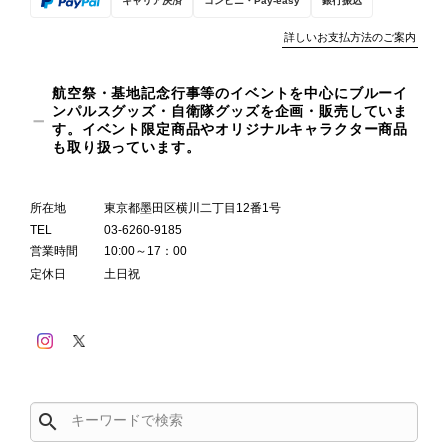
キャリア決済
コンビニ・Pay-easy
銀行振込
詳しいお支払方法のご案内
航空祭・基地記念行事等のイベントを中心にブルーイ
ンパルスグッズ・自衛隊グッズを企画・販売していま
す。イベント限定商品やオリジナルキャラクター商品
も取り扱っています。
所在地
東京都墨田区横川二丁目12番1号
TEL
03-6260-9185
営業時間
10:00～17：00
定休日
土日祝
search