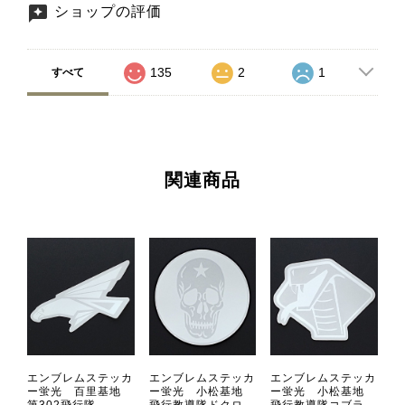
ショップの評価
135
2
1
すべて
関連商品
エンブレムステッカ
エンブレムステッカ
エンブレムステッカ
ー蛍光 百里基地
ー蛍光 小松基地
ー蛍光 小松基地
第302飛行隊
飛行教導隊ドクロ
飛行教導隊コブラ