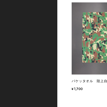
パケッタオル 陸上
¥1,700