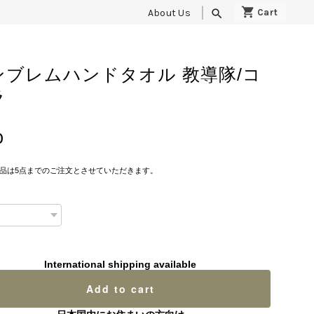
About Us
search
ンブレムハンドタオル 教導隊/コ
ラ
0
品は5点までのご注文とさせていただきます。
International shipping available
Add to cart