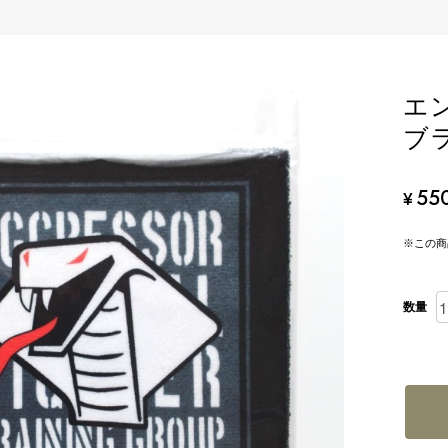
エ
ブ
55
¥
※この商
数量