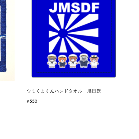
ウミくまくんハンドタオル 旭日旗
¥550
品