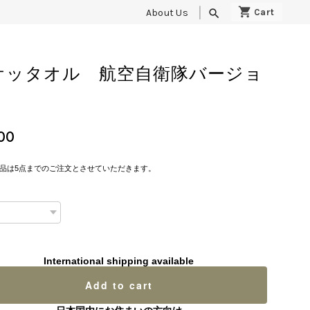
About Us
search
ケッタオル 航空自衛隊バージョ
00
品は5点までのご注文とさせていただきます。
International shipping available
Add to cart