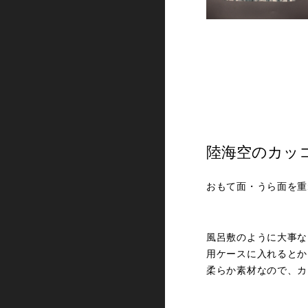
陸海空のカッ
おもて面・うら面を重
風呂敷のように大事な
用ケースに入れるとか
柔らか素材なので、カ