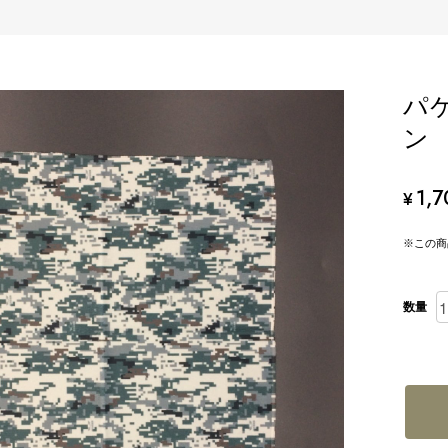
パ
ン
1,7
¥
※この商
数量