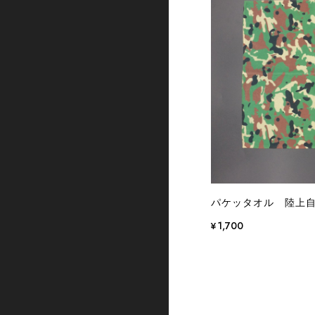
パケッタオル 陸上
¥1,700