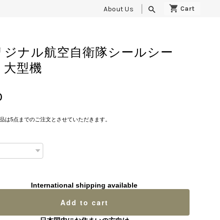
About Us
search
リジナル航空自衛隊シールシー
 大型機
0
品は5点までのご注文とさせていただきます。
International shipping available
Add to cart