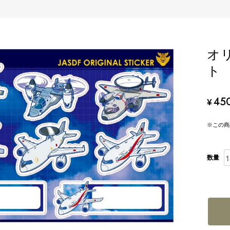
オ
ト
45
¥
※この商
数量