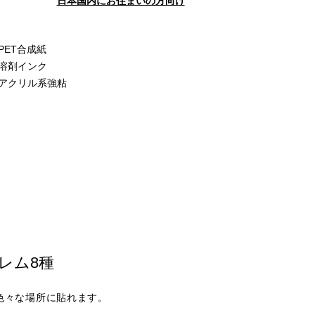
日本国内にお住まいの方向け
PET合成紙
溶剤インク
アクリル系強粘
レム8種
色々な場所に貼れます。