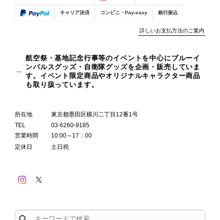
キャリア決済
コンビニ・Pay-easy
銀行振込
詳しいお支払方法のご案内
航空祭・基地記念行事等のイベントを中心にブルーイ
ンパルスグッズ・自衛隊グッズを企画・販売していま
す。イベント限定商品やオリジナルキャラクター商品
も取り扱っています。
所在地
東京都墨田区横川二丁目12番1号
TEL
03-6260-9185
営業時間
10:00～17：00
定休日
土日祝
search