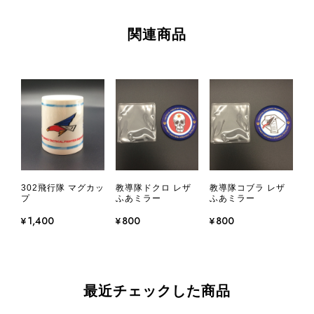
関連商品
302飛行隊 マグカッ
教導隊ドクロ レザ
教導隊コブラ レザ
プ
ふあミラー
ふあミラー
¥1,400
¥800
¥800
最近チェックした商品