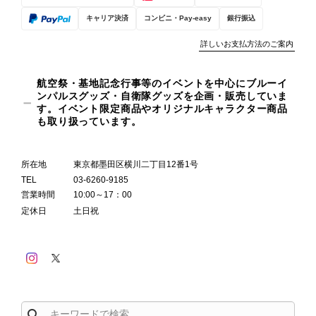
キャリア決済
コンビニ・Pay-easy
銀行振込
詳しいお支払方法のご案内
航空祭・基地記念行事等のイベントを中心にブルーイ
ンパルスグッズ・自衛隊グッズを企画・販売していま
す。イベント限定商品やオリジナルキャラクター商品
も取り扱っています。
所在地
東京都墨田区横川二丁目12番1号
TEL
03-6260-9185
営業時間
10:00～17：00
定休日
土日祝
search