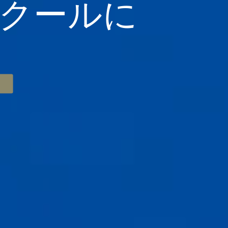
クールに
る